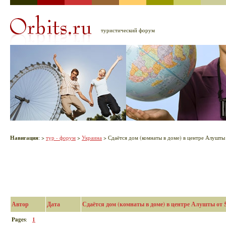
туристический форум
Навигация
:
>
тур - форум
>
Украина
> Сдаётся дом (комнаты в доме) в центре Алушты 
Автор
Дата
Сдаётся дом (комнаты в доме) в центре Алушты от 5
Pages
:
1