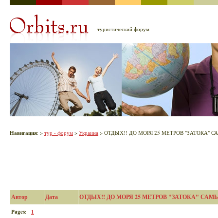
туристический форум
Навигация
:
>
тур - форум
>
Украина
> ОТДЫХ!! ДО МОРЯ 25 МЕТРОВ "ЗАТОКА" 
Автор
Дата
ОТДЫХ!! ДО МОРЯ 25 МЕТРОВ "ЗАТОКА" САМ
Pages
:
1