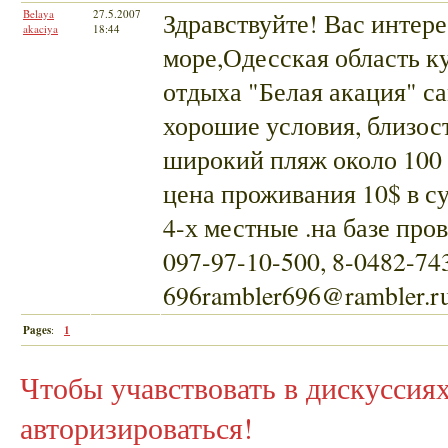
Belaya
27.5.2007
Здравствуйте! Вас интер
akaciya
18:44
море,Одесская область ку
отдыха "Белая акация" с
хорошие условия, близост
широкий пляж около 100 
цена проживания 10$ в су
4-х местные .на базе пров
097-97-10-500, 8-0482-74
696rambler696@rambler.r
Pages
:
1
Чтобы учавствовать в дискусси
авторизироваться!