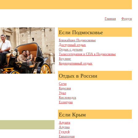
Главная
Форум
Если Подмосковье
Ближайшее Подмосковье
Доступный отдых
Отдых с детьми
Талассотерапия и СПА в Подмосковье
Боулинг
Корпоративный отдых
Отдых в России
Сочи
Карелия
Урал
Кисловодск
Есентуки
Если Крым
Алушта
Алупка
Гурзуф
Евпатория