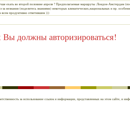
лучше ехать во второй половине апреля ? Предполагаемые маршруты :Лондон-Амстердам (п
из-за незнания (поделитесь знаниями) некоторых климатических,национальных и пр. особен
а всем продуктивно ответившим )))
х Вы должны авторизироваться!
ответственность за использование ссылок и информации, представленных на этом сайте, и и