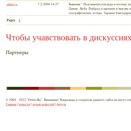
ahineya
7.2.2006 14:27
Бывалые ! Подскажите,плз,куда и почему 
Дания , Куба. Разброд и шатание в мыслях 
географических точках. Заранее благодарн
Pages
:
1
Чтобы учавствовать в дискуссия
Партнеры
© 2004 - 2022 "Orbits.Ru". Внимание! Владельцы и создатели данного сайта не несут 
Главная
|
новости
|
архив новостей
|
форум