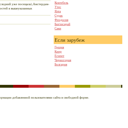
Коктебель
оследний уже посещала),Амстердам-
Утес
ностей в вышеуказанных
Ялта
Судак
Феодосия
Бахчисарай
Саки
Если зарубеж
Греция
Кипр
Египет
Черногория
Болгария
нформации добавленной пользователями сайта в свободной форме.