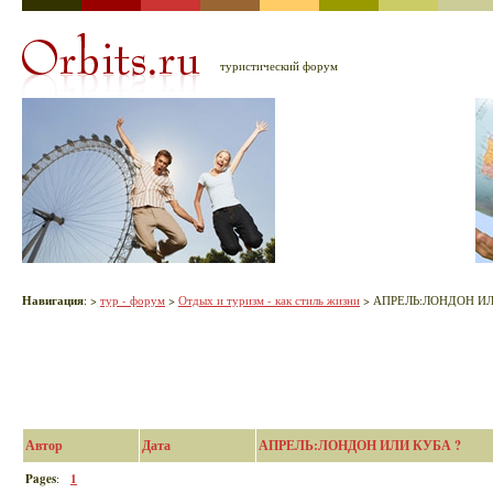
туристический форум
Навигация
:
>
тур - форум
>
Отдых и туризм - как стиль жизни
> АПРЕЛЬ:ЛОНДОН ИЛ
Автор
Дата
АПРЕЛЬ:ЛОНДОН ИЛИ КУБА ?
Pages
:
1