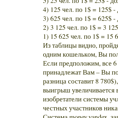
5) 25 чел. по 1$ = 25$ - д
4) 125 чел. по 1$ = 125$ -
3) 625 чел. по 1$ = 625$ -
2) 3 125 чел. по 1$ = 3 12
1) 15 625 чел. по 1$ = 15 
Из таблицы видно, пройдя
одним кошельком, Вы пол
Если предположим, все 6
принадлежат Вам – Вы пол
разница составит 8 780$)
выигрыш увеличивается в 
изобретатели системы учл
честных участников ника
Система money.yandex, за