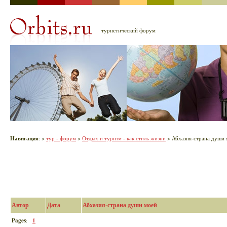
туристический форум
Навигация
:
>
тур - форум
>
Отдых и туризм - как стиль жизни
> Абхазия-страна души 
Автор
Дата
Абхазия-страна души моей
Pages
:
1