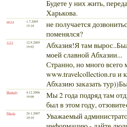
Будете у них жить, перед
Харькова.
savva
1.7.2005
не получается дозвонить
15:18
поменялся?
1111
12.9.2005
Абхазия!Я там вырос..Бы
19:02
моей славной Абхазии...
Странно, но много всего 
www.travelcollection.ru и 
Абхазию заказать тур))Б
Mashuly
4.12.2006
Мы 2 года подряд там отд
19:00
был в этом году, отзовите
Nikola
24.1.2007
Уважаемый администратор
10:10
информацию - дайте людя